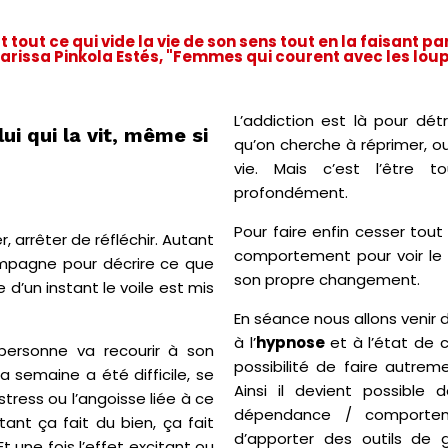
t tout ce qui vide la vie de son sens tout en la faisant p
arissa Pinkola Estés, "Femmes qui courent avec les lou
L’addiction est là pour d
lui qui la vit, même si
qu’on cherche à réprimer, o
vie. Mais c’est l’être to
profondément.
Pour faire enfin cesser tout
r, arrêter de réfléchir. Autant
comportement pour voir le se
ompagne pour décrire ce que
son propre changement.
d’un instant le voile est mis
En séance nous allons venir 
à l’
hypnose
et à l’état de 
personne va recourir à son
possibilité de faire autrem
 semaine a été difficile, se
Ainsi il devient possible
e stress ou l’angoisse liée à ce
dépendance / comporte
tant ça fait du bien, ça fait
d’apporter des outils de 
t une fois l’effet excitant ou