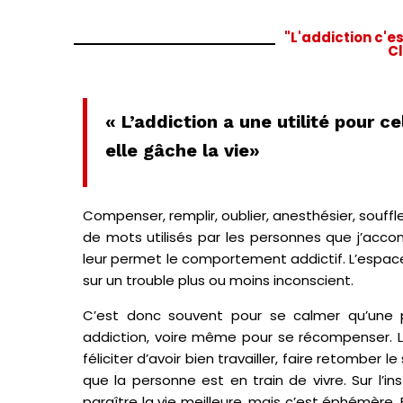
"L'addiction c'es
Cl
« L’addiction a une utilité pour ce
elle gâche la vie»
Compenser, remplir, oublier, anesthésier, souffle
de mots utilisés par les personnes que j’acc
leur permet le comportement addictif. L’espace 
sur un trouble plus ou moins inconscient.
C’est donc souvent pour se calmer qu’une 
addiction, voire même pour se récompenser. La
féliciter d’avoir bien travailler, faire retomber l
que la personne est en train de vivre. Sur l’ins
paraître la vie meilleure, mais c’est éphémère. E