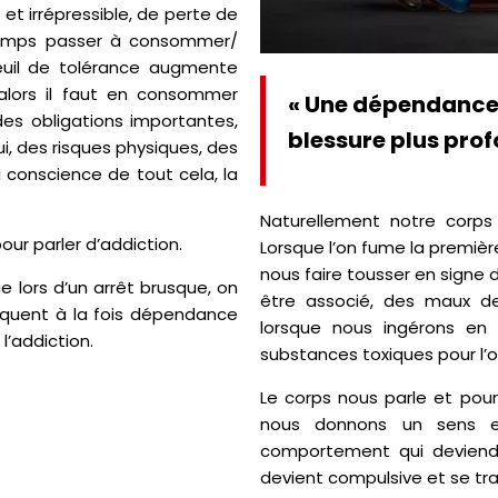
x et irrépressible, de perte de
temps passer à consommer/
euil de tolérance augmente
 alors il faut en consommer
« Une
dépendance 
es obligations importantes,
blessure plus pro
i, des risques physiques, des
a conscience de tout cela, la
Naturellement notre corps 
 pour parler d’addiction.
Lorsque l’on fume la premièr
nous faire tousser en signe 
lors d’un arrêt brusque, on
être associé, des maux de
oquent à la fois dépendance
lorsque nous ingérons en 
l’addiction.
substances toxiques pour l’
Le corps nous parle et pou
nous donnons un sens e
comportement qui deviendr
devient compulsive et se tr