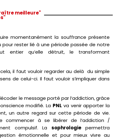
araître meilleure"
ps"
étruire momentanément la souffrance présente
u pour rester lié à une période passée de notre
ut entier qu’elle détruit, le transformant
 cela, il faut vouloir regarder au delà du simple
ns de celui-ci. Il faut vouloir s’impliquer dans
décoder le message porté par l’addiction, grâce
conscience modifié. La
PNL
va venir apporter la
ent, un autre regard sur cette période de vie.
 de commencer à se libérer de l’addiction /
ment compulsif. La
sophrologie
permettra
gestion émotionnelle et pour mieux vivre au